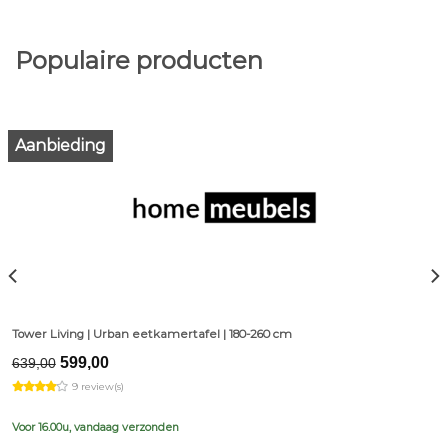
Populaire producten
Aanbieding
Tower Living | Urban eetkamertafel | 180-260 cm
Original
Current
599,00
639,00
price
price
9 review(s)
was:
is:
€639,00.
€599,00.
Voor 16.00u, vandaag verzonden