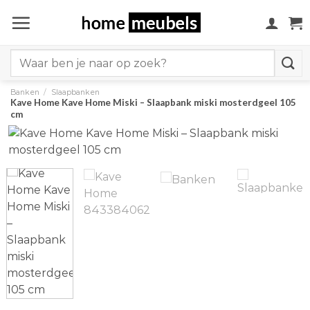
Ga
naar
inhoud
Search
for:
Banken
/
Slaapbanken
Kave Home Kave Home Miski – Slaapbank miski mosterdgeel 105
cm