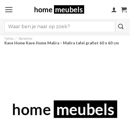
Ga
naar
inhoud
Search
for:
Tafels
/
Bartafels
Kave Home Kave Home Malira – Malira tafel grafiet 60 x 60 cm