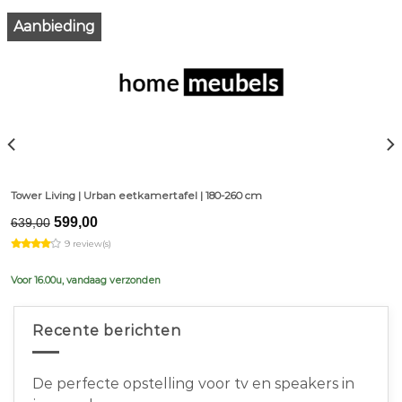
Aanbieding
Tower Living | Urban eetkamertafel | 180-260 cm
Original
Current
599,00
639,00
price
price
9 review(s)
was:
is:
€639,00.
€599,00.
Voor 16.00u, vandaag verzonden
Recente berichten
De perfecte opstelling voor tv en speakers in