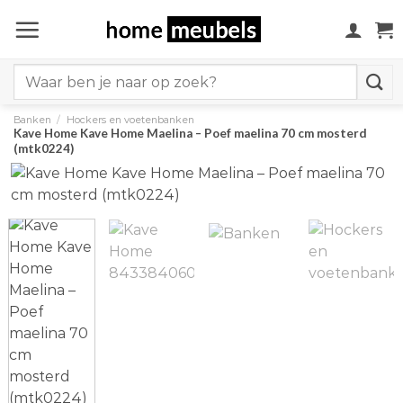
Ga
naar
inhoud
Search
for:
Banken
/
Hockers en voetenbanken
Kave Home Kave Home Maelina – Poef maelina 70 cm mosterd
(mtk0224)