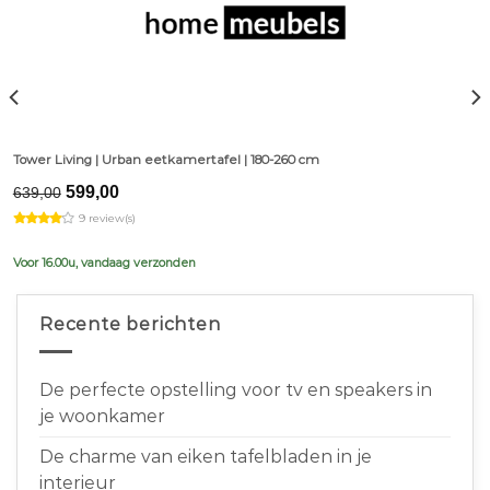
Tower Living | Urban eetkamertafel | 180-260 cm
Original
Current
599,00
639,00
price
price
9 review(s)
was:
is:
€639,00.
€599,00.
Voor 16.00u, vandaag verzonden
Recente berichten
De perfecte opstelling voor tv en speakers in
je woonkamer
De charme van eiken tafelbladen in je
interieur