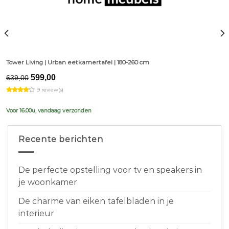
Tower Living | Urban eetkamertafel | 180-260 cm
Original
Current
599,00
639,00
price
price
9 review(s)
was:
is:
€639,00.
€599,00.
Voor 16.00u, vandaag verzonden
Recente berichten
De perfecte opstelling voor tv en speakers in
je woonkamer
De charme van eiken tafelbladen in je
interieur