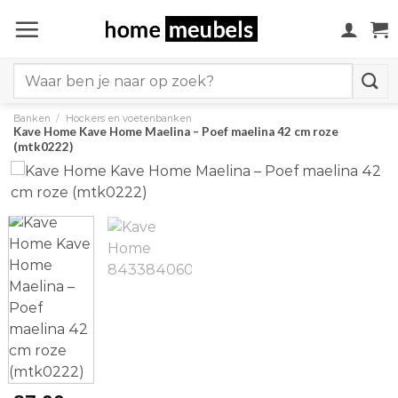
Ga
naar
inhoud
Search
for:
Banken
/
Hockers en voetenbanken
Kave Home Kave Home Maelina – Poef maelina 42 cm roze
(mtk0222)