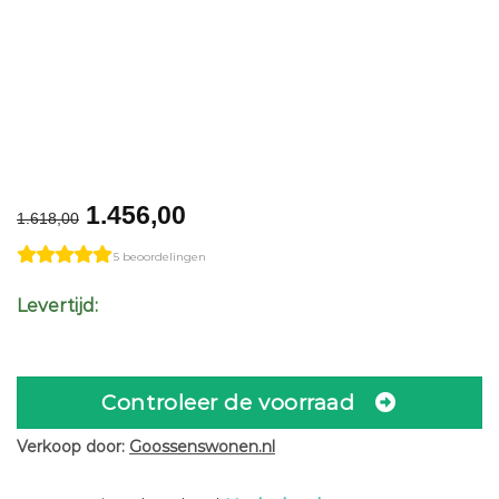
Original
Current
1.456,00
1.618,00
price
price
5 beoordelingen
was:
is:
€1.618,00.
€1.456,00.
Levertijd:
Controleer de voorraad
Verkoop door:
Goossenswonen.nl