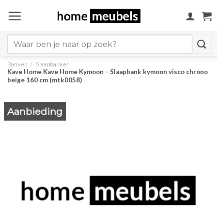
Ga
naar
inhoud
Search
for:
Banken
/
Slaapbanken
Kave Home Kave Home Kymoon – Slaapbank kymoon visco chrono
beige 160 cm (mtk0058)
Aanbieding