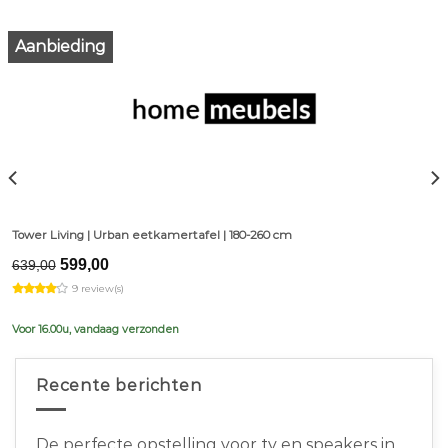
Aanbieding
Tower Living | Urban eetkamertafel | 180-260 cm
Original
Current
599,00
639,00
price
price
9 review(s)
was:
is:
€639,00.
€599,00.
Voor 16.00u, vandaag verzonden
Recente berichten
De perfecte opstelling voor tv en speakers in