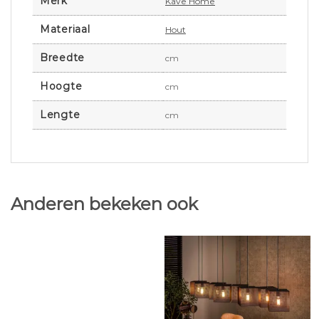
Merk
Kave Home
Materiaal
Hout
Breedte
cm
Hoogte
cm
Lengte
cm
Anderen bekeken ook