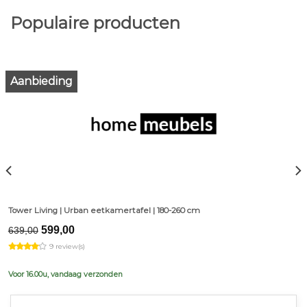
Populaire producten
Aanbieding
Tower Living | Urban eetkamertafel | 180-260 cm
Original
Current
599,00
639,00
price
price
9 review(s)
was:
is:
€639,00.
€599,00.
Voor 16.00u, vandaag verzonden