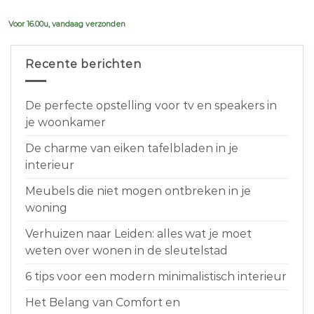
was:
is:
€639,00.
€599,00.
Voor 16.00u, vandaag verzonden
Recente berichten
De perfecte opstelling voor tv en speakers in
je woonkamer
De charme van eiken tafelbladen in je
interieur
Meubels die niet mogen ontbreken in je
woning
Verhuizen naar Leiden: alles wat je moet
weten over wonen in de sleutelstad
6 tips voor een modern minimalistisch interieur
Het Belang van Comfort en