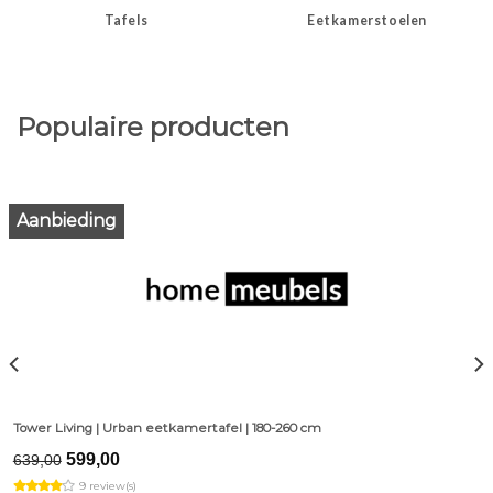
Tafels
Eetkamerstoelen
Populaire producten
Aanbieding
Tower Living | Urban eetkamertafel | 180-260 cm
Original
Current
599,00
639,00
price
price
9 review(s)