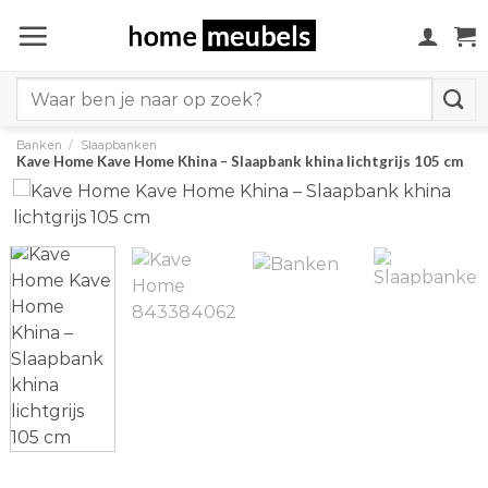
Ga
naar
inhoud
Search
for:
Banken
/
Slaapbanken
Kave Home Kave Home Khina – Slaapbank khina lichtgrijs 105 cm