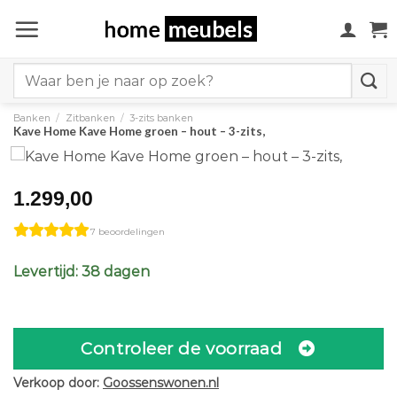
Ga
naar
inhoud
Search
for:
Banken
/
Zitbanken
/
3-zits banken
Kave Home Kave Home groen – hout – 3-zits,
1.299,00
7 beoordelingen
Levertijd: 38 dagen
Controleer de voorraad
Verkoop door:
Goossenswonen.nl