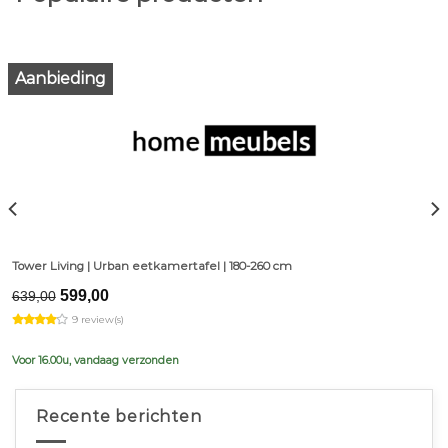
Aanbieding
Tower Living | Urban eetkamertafel | 180-260 cm
Original
Current
599,00
639,00
price
price
9 review(s)
was:
is:
€639,00.
€599,00.
Voor 16.00u, vandaag verzonden
Recente berichten