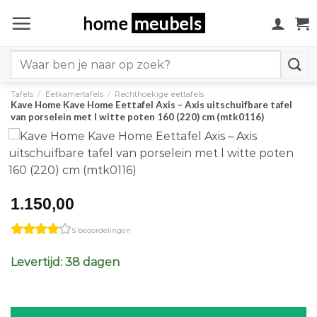
Ga
naar
inhoud
Search
for:
Tafels
/
Eetkamertafels
/
Rechthoekige eettafels
Kave Home Kave Home Eettafel Axis – Axis uitschuifbare tafel
van porselein met l witte poten 160 (220) cm (mtk0116)
1.150,00
5 beoordelingen
Levertijd: 38 dagen