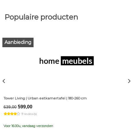
Populaire producten
Aanbieding
Tower Living | Urban eetkamertafel | 180-260 cm
Original
Current
599,00
639,00
price
price
9 review(s)
was:
is:
€639,00.
€599,00.
Voor 16.00u, vandaag verzonden