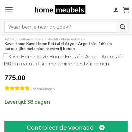
Ga
naar
inhoud
Search
for:
Tafels
/
Eetkamertafels
/
Rechthoekige eettafels
Kave Home Kave Home Eettafel Argo – Argo tafel 160 cm
natuurlijke melamine roestvrij benen
775,00
4 beoordelingen
Levertijd: 38 dagen
Controleer de voorraad