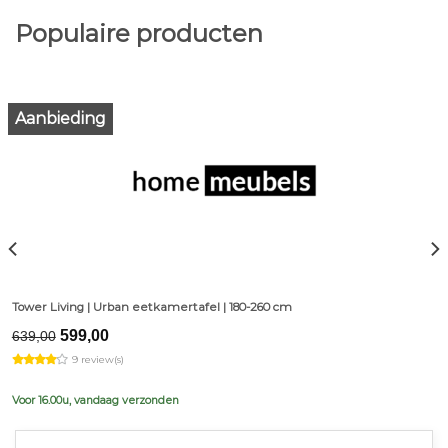
Populaire producten
Aanbieding
Tower Living | Urban eetkamertafel | 180-260 cm
Original
Current
599,00
639,00
price
price
9 review(s)
was:
is:
€639,00.
€599,00.
Voor 16.00u, vandaag verzonden