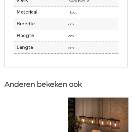
Merk
Kave Home
Materiaal
Hout
Breedte
cm
Hoogte
cm
Lengte
cm
Anderen bekeken ook