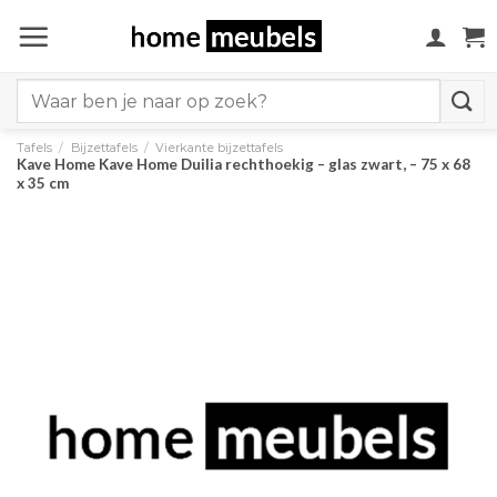
Ga
naar
inhoud
Search
for:
Tafels
/
Bijzettafels
/
Vierkante bijzettafels
Kave Home Kave Home Duilia rechthoekig – glas zwart, – 75 x 68
x 35 cm