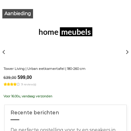
Aanbieding
Tower Living | Urban eetkamertafel | 180-260 cm
Original
Current
599,00
639,00
price
price
9 review(s)
was:
is:
€639,00.
€599,00.
Voor 16.00u, vandaag verzonden
Recente berichten
De perfecte opstelling voor tv en speakers in