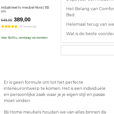
Industrieel tv meubel Nora | 155
Het Belang van Comfort
cm
Bed
Original
Current
389,00
549,00
price
price
Helemaal terug van weg
15 review(s)
was:
is:
Wat is de beste voorde
€549,00.
€389,00.
Voor 16.00u, vandaag verzonden
Er is geen formule om tot het perfecte
interieurontwerp te komen. Het is een individuele
en persoonlijke zaak waar je je eigen stijl en passie
moet vinden.
Bij Home meubels houden we van alles binnen de