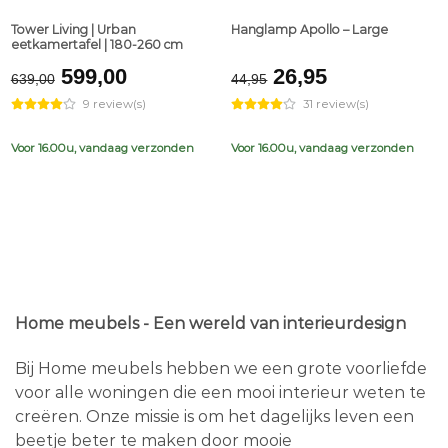
Tower Living | Urban
Hanglamp Apollo – Large
eetkamertafel | 180-260 cm
Original
Current
Original
Current
599,00
26,95
639,00
44,95
price
price
price
price
9 review(s)
31 review(s)
was:
is:
was:
is:
€639,00.
€599,00.
€44,95.
€26,95.
Voor 16.00u, vandaag verzonden
Voor 16.00u, vandaag verzonden
Home meubels - Een wereld van interieurdesign
Bij Home meubels hebben we een grote voorliefde
voor alle woningen die een mooi interieur weten te
creëren. Onze missie is om het dagelijks leven een
beetje beter te maken door mooie