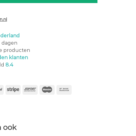
.nl
derland
0 dagen
le producten
den klanten
ld
8.4
 ook