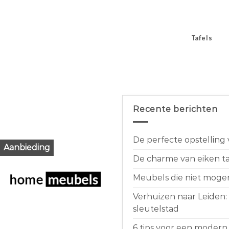
Tafels
Recente berichten
De perfecte opstelling
Aanbieding
De charme van eiken taf
Meubels die niet moge
Verhuizen naar Leiden:
sleutelstad
6 tips voor een modern 