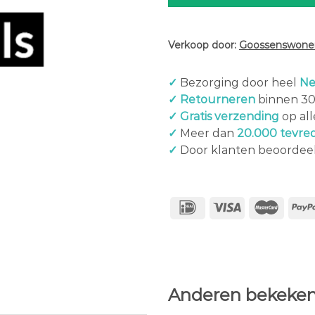
Verkoop door:
Goossenswonen
✓
Bezorging door heel
Ne
✓ Retourneren
binnen 3
✓ Gratis verzending
op al
✓
Meer dan
20.000 tevre
✓
Door klanten beoordee
Anderen bekeken