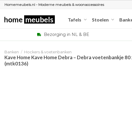
Ga
Homemeubels.nl - Moderne meubels & woonaccessoires
naar
inhoud
Tafels
Stoelen
Bank
Bezorging in NL & BE
Banken
/
Hockers & voetenbanken
Kave Home Kave Home Debra – Debra voetenbankje 80 x 
(mtk0136)