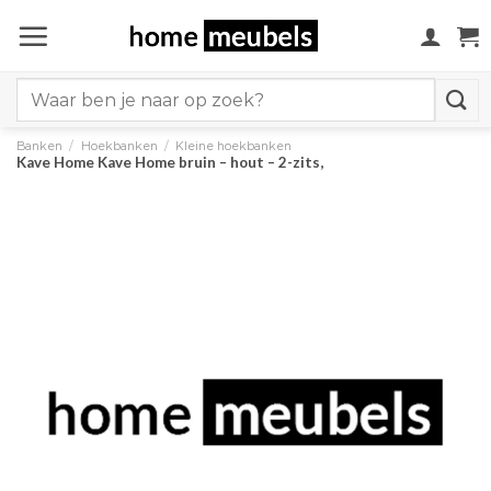
Ga
naar
inhoud
Search
for:
Banken
/
Hoekbanken
/
Kleine hoekbanken
Kave Home Kave Home bruin – hout – 2-zits,