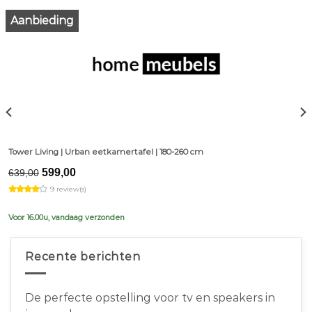
Aanbieding
Tower Living | Urban eetkamertafel | 180-260 cm
Original
Current
599,00
639,00
price
price
9 review(s)
was:
is:
€639,00.
€599,00.
Voor 16.00u, vandaag verzonden
Recente berichten
De perfecte opstelling voor tv en speakers in