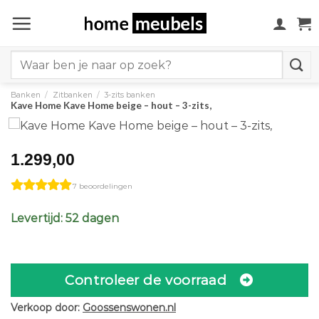
Ga
naar
inhoud
Search
for:
Banken
/
Zitbanken
/
3-zits banken
Kave Home Kave Home beige – hout – 3-zits,
1.299,00
7 beoordelingen
Levertijd: 52 dagen
Controleer de voorraad
Verkoop door:
Goossenswonen.nl