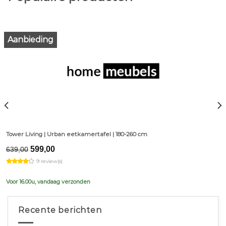
Aanbieding
Tower Living | Urban eetkamertafel | 180-260 cm
Original
Current
599,00
639,00
price
price
9 review(s)
was:
is:
€639,00.
€599,00.
Voor 16.00u, vandaag verzonden
Recente berichten