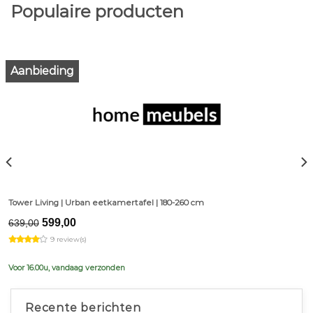
Populaire producten
Aanbieding
Tower Living | Urban eetkamertafel | 180-260 cm
Original
Current
599,00
639,00
price
price
9 review(s)
was:
is:
€639,00.
€599,00.
Voor 16.00u, vandaag verzonden
Recente berichten