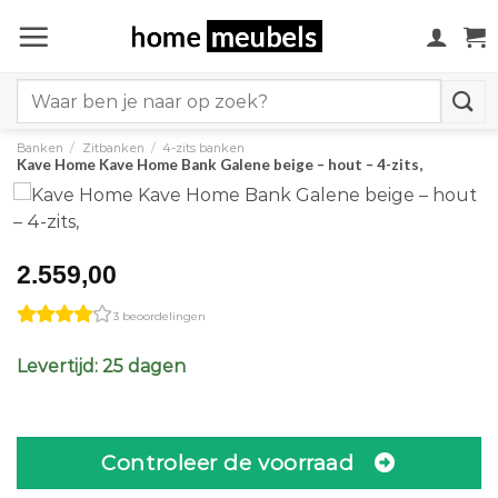
Ga
naar
inhoud
Search
for:
Banken
/
Zitbanken
/
4-zits banken
Kave Home Kave Home Bank Galene beige – hout – 4-zits,
2.559,00
3 beoordelingen
Levertijd: 25 dagen
Controleer de voorraad