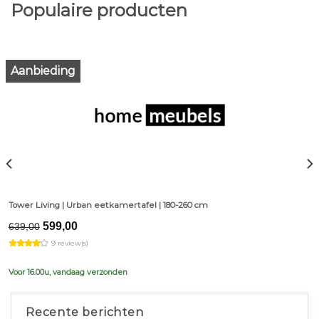
Populaire producten
Aanbieding
Tower Living | Urban eetkamertafel | 180-260 cm
Original
Current
599,00
639,00
price
price
9 review(s)
was:
is:
€639,00.
€599,00.
Voor 16.00u, vandaag verzonden
Recente berichten