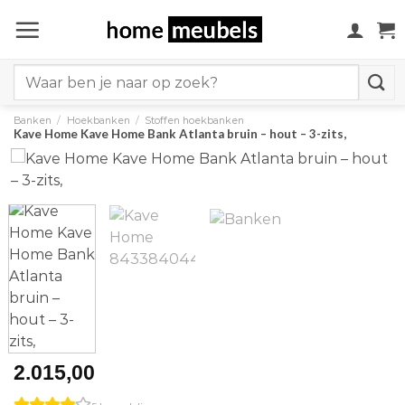
Ga
naar
inhoud
Search
for:
Banken
/
Hoekbanken
/
Stoffen hoekbanken
Kave Home Kave Home Bank Atlanta bruin – hout – 3-zits,
2.015,00