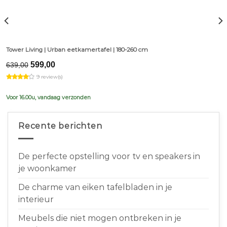
Tower Living | Urban eetkamertafel | 180-260 cm
Original
Current
599,00
639,00
price
price
9 review(s)
was:
is:
€639,00.
€599,00.
Voor 16.00u, vandaag verzonden
Recente berichten
De perfecte opstelling voor tv en speakers in
je woonkamer
De charme van eiken tafelbladen in je
interieur
Meubels die niet mogen ontbreken in je