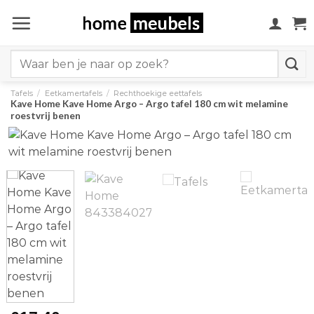
Ga
naar
inhoud
Search
for:
Tafels
/
Eetkamertafels
/
Rechthoekige eettafels
Kave Home Kave Home Argo – Argo tafel 180 cm wit melamine
roestvrij benen