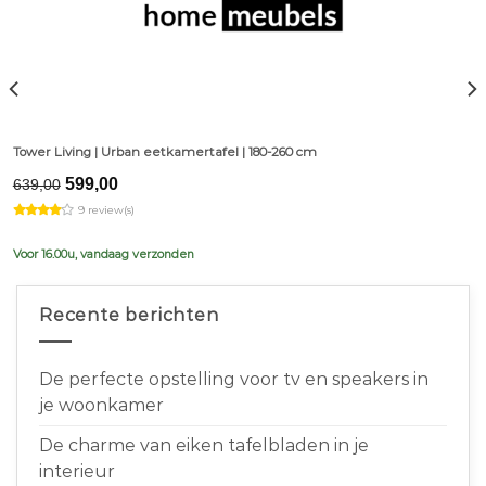
Tower Living | Urban eetkamertafel | 180-260 cm
Original
Current
599,00
639,00
price
price
9 review(s)
was:
is:
€639,00.
€599,00.
Voor 16.00u, vandaag verzonden
Recente berichten
De perfecte opstelling voor tv en speakers in
je woonkamer
De charme van eiken tafelbladen in je
interieur