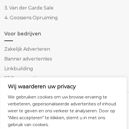
3.
Van der Garde Sale
4.
Goossens Opruiming
Voor bedrijven
Zakelijk Adverteren
Banner advertenties
Linkbuilding
SEO copywriting
Wij waarderen uw privacy
We gebruiken cookies om uw browse-ervaring te
verbeteren, gepersonaliseerde advertenties of inhoud
weer te geven en ons verkeer te analyseren. Door op
Klantenservice
Cookies
Privacybeleid
Disclaimer
"Alles accepteren" te klikken, stemt u in met ons
© 2026 -
Homemeubels.nl
gebruik van cookies.