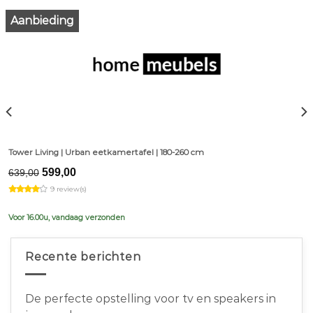
Aanbieding
Tower Living | Urban eetkamertafel | 180-260 cm
Original
Current
599,00
639,00
price
price
9 review(s)
was:
is:
€639,00.
€599,00.
Voor 16.00u, vandaag verzonden
Recente berichten
De perfecte opstelling voor tv en speakers in