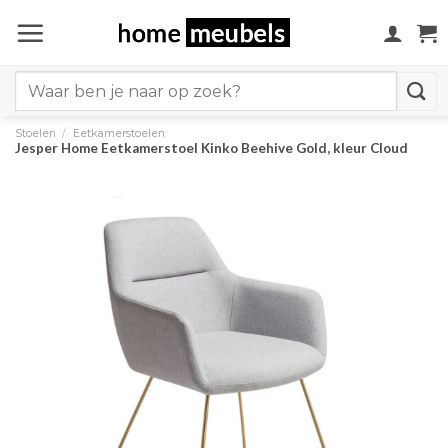
Ga
naar
inhoud
Search
for:
Stoelen
/
Eetkamerstoelen
Jesper Home Eetkamerstoel Kinko Beehive Gold, kleur Cloud