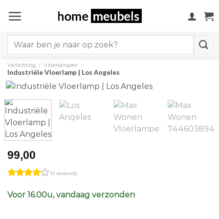
Ga
naar
inhoud
Search
for:
Verlichting
/
Vloerlampen
Industriële Vloerlamp | Los Angeles
99,00
10 review(s)
Voor 16.00u, vandaag verzonden