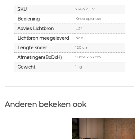
SKU
7662/29EV
Bediening
Knop op snoer
Advies Lichtbron
E27
Lichtbron meegeleverd
Nee
Lengte snoer
120 cm
Afmetingen(BxDxH)
50x50x133 cm
Gewicht
1 kg
Anderen bekeken ook