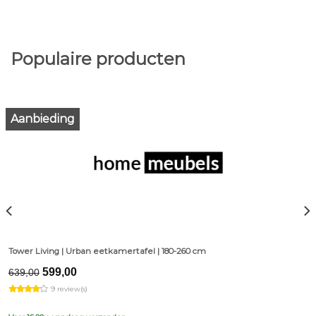
Populaire producten
Aanbieding
Tower Living | Urban eetkamertafel | 180-260 cm
Original
Current
599,00
639,00
price
price
9 review(s)
was:
is:
€639,00.
€599,00.