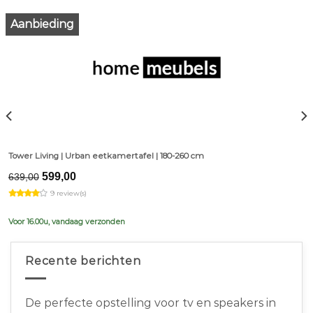
Aanbieding
Tower Living | Urban eetkamertafel | 180-260 cm
Original
Current
599,00
639,00
price
price
9 review(s)
was:
is:
€639,00.
€599,00.
Voor 16.00u, vandaag verzonden
Recente berichten
De perfecte opstelling voor tv en speakers in