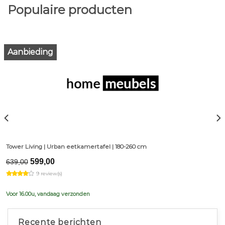
Populaire producten
Aanbieding
Tower Living | Urban eetkamertafel | 180-260 cm
Original
Current
599,00
639,00
price
price
9 review(s)
was:
is:
€639,00.
€599,00.
Voor 16.00u, vandaag verzonden
Recente berichten