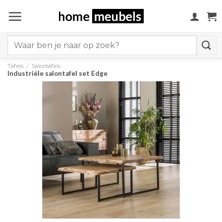
Ga
naar
inhoud
Search
for:
Tafels
/
Salontafels
Industriële salontafel set Edge