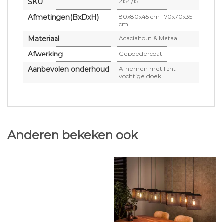
SKU
2154/15
Afmetingen(BxDxH)
80x80x45 cm | 70x70x35
cm
Materiaal
Acaciahout & Metaal
Afwerking
Gepoedercoat
Aanbevolen onderhoud
Afnemen met licht
vochtige doek
Anderen bekeken ook