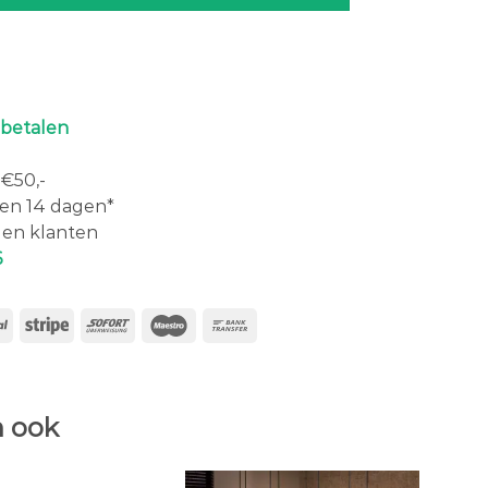
 betalen
€50,-
en 14 dagen*
en klanten
6
 ook