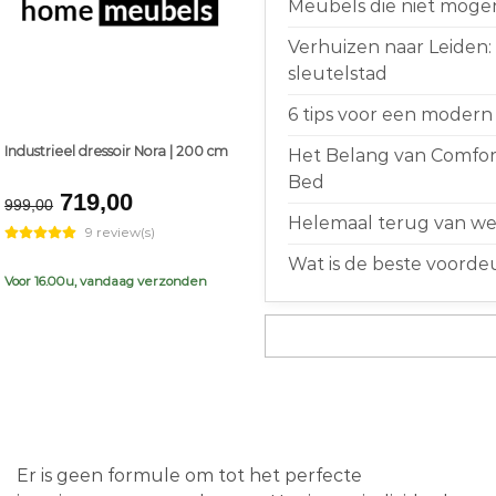
Meubels die niet moge
Verhuizen naar Leiden:
sleutelstad
6 tips voor een modern 
Industrieel dressoir Nora | 200 cm
Het Belang van Comfort
Bed
Original
Current
719,00
999,00
price
price
Helemaal terug van weg
9 review(s)
was:
is:
Wat is de beste voorde
€999,00.
€719,00.
Voor 16.00u, vandaag verzonden
Er is geen formule om tot het perfecte