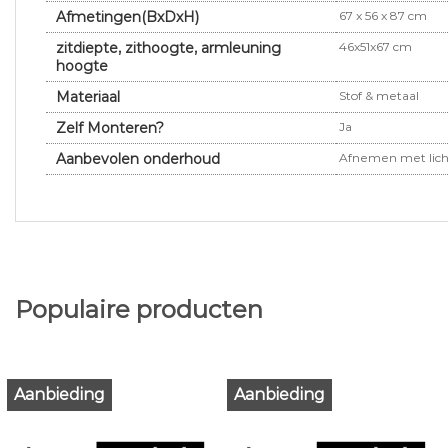
Afmetingen(BxDxH)
67 x 56 x 87 cm
zitdiepte, zithoogte, armleuning
46x51x67 cm
hoogte
Materiaal
Stof & metaal
Zelf Monteren?
Ja
Aanbevolen onderhoud
Afnemen met lich
Populaire producten
Aanbieding
Aanbieding