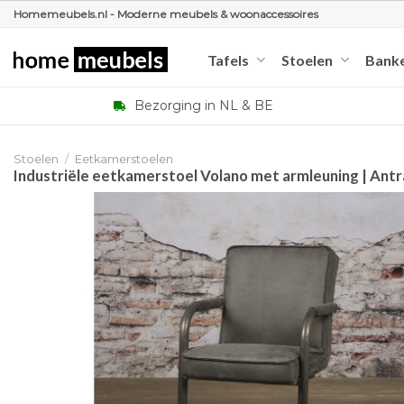
Ga
Homemeubels.nl - Moderne meubels & woonaccessoires
naar
inhoud
Tafels
Stoelen
Bank
Bezorging in NL & BE
Stoelen
/
Eetkamerstoelen
Industriële eetkamerstoel Volano met armleuning | Antr