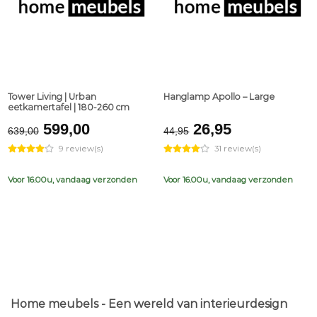
Tower Living | Urban
Hanglamp Apollo – Large
eetkamertafel | 180-260 cm
Original
Current
Original
Current
599,00
26,95
639,00
44,95
price
price
price
price
9 review(s)
31 review(s)
was:
is:
was:
is:
€639,00.
€599,00.
€44,95.
€26,95.
Voor 16.00u, vandaag verzonden
Voor 16.00u, vandaag verzonden
Home meubels - Een wereld van interieurdesign