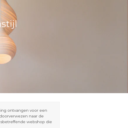
tijl
eding ontvangen voor een
r doorverwezen naar de
esbetreffende webshop die