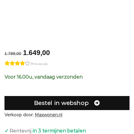
Original
Current
1.649,00
1.799,00
price
price
39 review(s)
was:
is:
€1.799,00.
€1.649,00.
Voor 16.00u, vandaag verzonden
Bestel in webshop
Verkoop door:
Maxwonen.nl
✓
Rentevrij
in 3 termijnen betalen