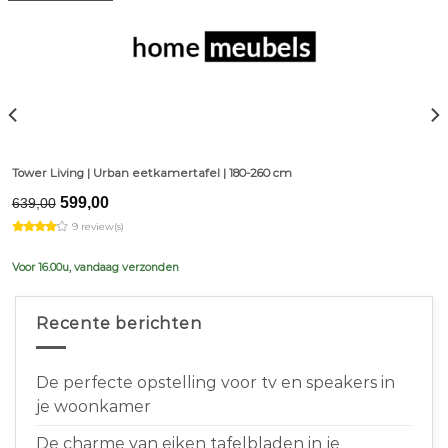
Tower Living | Urban eetkamertafel | 180-260 cm
Original
Current
599,00
639,00
price
price
9 review(s)
was:
is:
€639,00.
€599,00.
Voor 16.00u, vandaag verzonden
Recente berichten
De perfecte opstelling voor tv en speakers in
je woonkamer
De charme van eiken tafelbladen in je