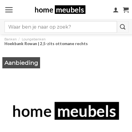
Ga
naar
inhoud
Search
for:
Banken
/
Loungebanken
Hoekbank Rowan | 2,5-zits ottomane rechts
Aanbieding