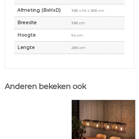
Afmeting (BxHxD)
368 x 94 x 288 cm
Breedte
368 cm
Hoogte
94 cm
Lengte
288 cm
Anderen bekeken ook