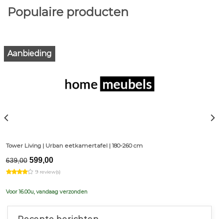
Populaire producten
Aanbieding
Tower Living | Urban eetkamertafel | 180-260 cm
Original
Current
599,00
639,00
price
price
9 review(s)
was:
is:
€639,00.
€599,00.
Voor 16.00u, vandaag verzonden