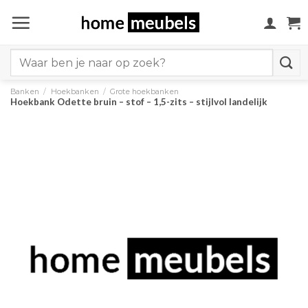
Ga
naar
inhoud
Search
for:
Banken
/
Hoekbanken
/
Grote hoekbanken
Hoekbank Odette bruin – stof – 1,5-zits – stijlvol landelijk