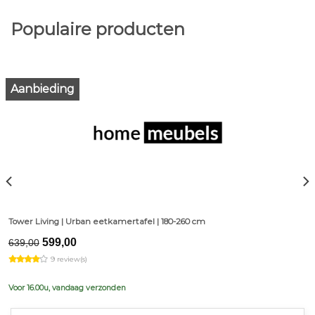
Populaire producten
Aanbieding
Tower Living | Urban eetkamertafel | 180-260 cm
Original
Current
599,00
639,00
price
price
9 review(s)
was:
is:
€639,00.
€599,00.
Voor 16.00u, vandaag verzonden