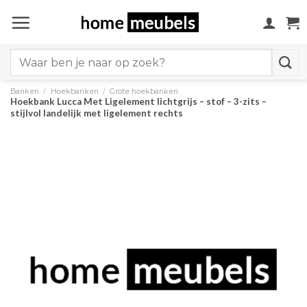
Ga
naar
inhoud
Search
for:
Banken
/
Hoekbanken
/
Grote hoekbanken
Hoekbank Lucca Met Ligelement lichtgrijs – stof – 3-zits –
stijlvol landelijk met ligelement rechts