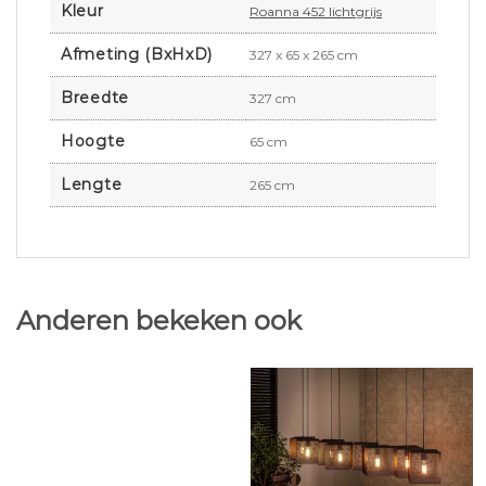
Kleur
Roanna 452 lichtgrijs
Afmeting (BxHxD)
327 x 65 x 265 cm
Breedte
327 cm
Hoogte
65 cm
Lengte
265 cm
Anderen bekeken ook