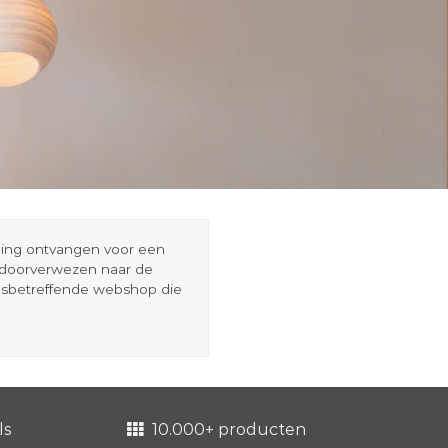
eding ontvangen voor een
r doorverwezen naar de
esbetreffende webshop die
ls
10.000+ producten