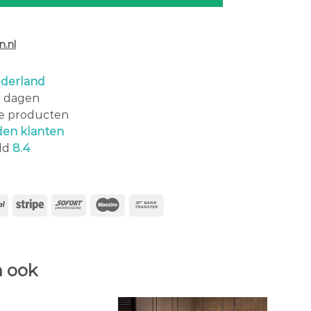
.nl
derland
0 dagen
le producten
den klanten
ld
8.4
 ook