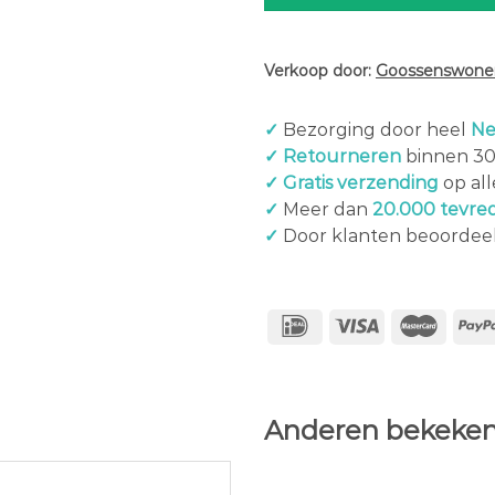
Verkoop door:
Goossenswonen
✓
Bezorging door heel
Ne
✓ Retourneren
binnen 3
✓ Gratis verzending
op al
✓
Meer dan
20.000 tevre
✓
Door klanten beoordee
Anderen bekeken