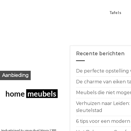
Tafels
Recente berichten
De perfecte opstelling
Aanbieding
De charme van eiken taf
Meubels die niet moge
Verhuizen naar Leiden:
sleutelstad
6 tips voor een modern 
Industrieel tv meubel Nora | 155