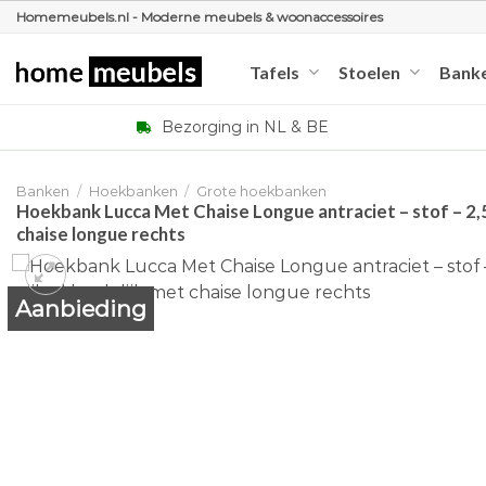
Ga
Homemeubels.nl - Moderne meubels & woonaccessoires
naar
inhoud
Tafels
Stoelen
Bank
Bezorging in NL & BE
Banken
/
Hoekbanken
/
Grote hoekbanken
Hoekbank Lucca Met Chaise Longue antraciet – stof – 2,5-z
chaise longue rechts
Aanbieding