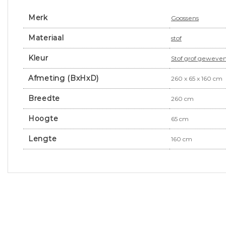
Merk
Goossens
Materiaal
stof
Kleur
Stof grof geweven
Afmeting (BxHxD)
260 x 65 x 160 cm
Breedte
260 cm
Hoogte
65 cm
Lengte
160 cm