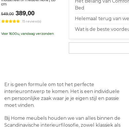
Het Belang van Comfort
cm
Bed
Original
Current
389,00
549,00
price
price
Helemaal terug van weg
15 review(s)
was:
is:
Wat is de beste voorde
€549,00.
€389,00.
Voor 16.00u, vandaag verzonden
Er is geen formule om tot het perfecte
interieurontwerp te komen. Het is een individuele
en persoonlijke zaak waar je je eigen stijl en passie
moet vinden.
Bij Home meubels houden we van alles binnen de
Scandinavische interieurfilosofie, zowel klassiek als