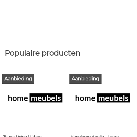
Populaire producten
Aanbieding
Aanbieding
Tower Living | Urban
Hanglamp Apollo – Large