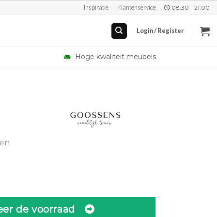
Inspiratie
Klantenservice
08:30 - 21:00
Login / Register
Hoge kwaliteit meubels
urrent
rice
gen
:
.
1.943,00.
eer de voorraad