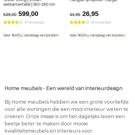
eetkamertafel | 180-260 cm
Original
Current
Original
Current
599,00
26,95
639,00
44,95
price
price
price
price
9 review(s)
31 review(s)
was:
is:
was:
is:
€639,00.
€599,00.
€44,95.
€26,95.
Voor 16.00u, vandaag verzonden
Voor 16.00u, vandaag verzonden
Home meubels - Een wereld van interieurdesign
Bij Home meubels hebben we een grote voorliefde
voor alle woningen die een mooi interieur weten te
creëren. Onze missie is om het dagelijks leven een
beetje beter te maken door mooie
kwaliteitsmeubels en interieurs voor