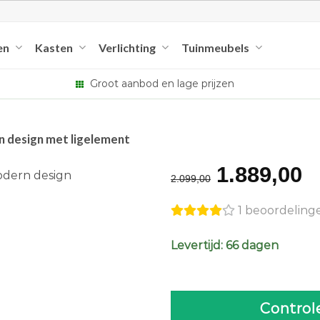
en
Kasten
Verlichting
Tuinmeubels
Groot aanbod en lage prijzen
rn design met ligelement
Original
C
1.889,00
2.099,00
price
p
1 beoordeling
was:
is
€2.099,0
€
Levertijd: 66 dagen
Control