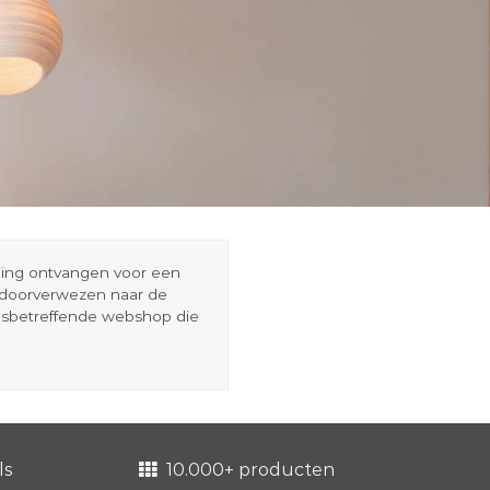
eding ontvangen voor een
r doorverwezen naar de
esbetreffende webshop die
ls
10.000+ producten