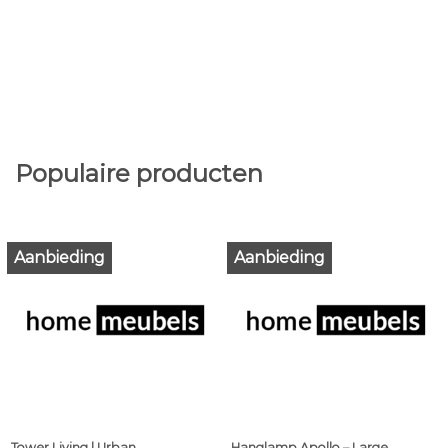
Populaire producten
Aanbieding
Aanbieding
Tower Living | Urban
Hanglamp Apollo – Large