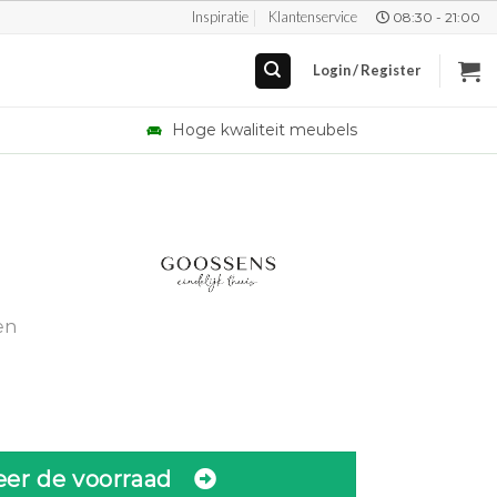
Inspiratie
Klantenservice
08:30 - 21:00
Login / Register
Hoge kwaliteit meubels
urrent
rice
en
:
0.
1.889,00.
eer de voorraad