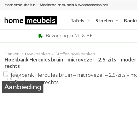
Ga
Homemeubels.nl - Moderne meubels & woonaccessoires
naar
inhoud
Tafels
Stoelen
Bank
Bezorging in NL & BE
Banken
/
Hoekbanken
/
Stoffen hoekbanken
Hoekbank Hercules bruin – microvezel – 2,5-zits – mode
rechts
Aanbieding