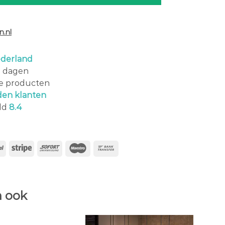
.nl
derland
0 dagen
le producten
den klanten
ld
8.4
 ook