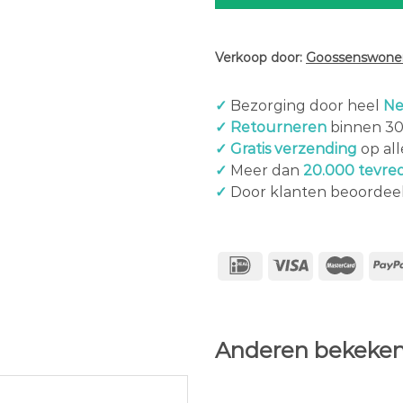
Verkoop door:
Goossenswonen
✓
Bezorging door heel
Ne
✓ Retourneren
binnen 3
✓ Gratis verzending
op al
✓
Meer dan
20.000 tevre
✓
Door klanten beoordee
Anderen bekeken