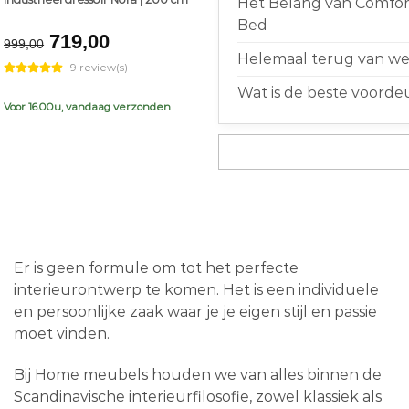
Het Belang van Comfort
Bed
Original
Current
719,00
999,00
price
price
Helemaal terug van weg
9 review(s)
was:
is:
Wat is de beste voorde
€999,00.
€719,00.
Voor 16.00u, vandaag verzonden
Er is geen formule om tot het perfecte
interieurontwerp te komen. Het is een individuele
en persoonlijke zaak waar je je eigen stijl en passie
moet vinden.
Bij Home meubels houden we van alles binnen de
Scandinavische interieurfilosofie, zowel klassiek als