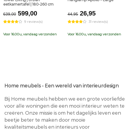
eetkamertafel | 180-260 cm
Original
Current
Original
Current
599,00
26,95
639,00
44,95
price
price
price
price
9 review(s)
31 review(s)
was:
is:
was:
is:
€639,00.
€599,00.
€44,95.
€26,95.
Voor 16.00u, vandaag verzonden
Voor 16.00u, vandaag verzonden
Home meubels - Een wereld van interieurdesign
Bij Home meubels hebben we een grote voorliefde
voor alle woningen die een mooi interieur weten te
creëren. Onze missie is om het dagelijks leven een
beetje beter te maken door mooie
kwaliteitsmeubels en interieurs voor