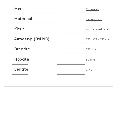
Merk
Goossens
Materiaal
microvezel
Kleur
Microvezel bruin
Afmeting (BxHxD)
355 x 82 x 217 cm
Breedte
355 cm
Hoogte
82 cm
Lengte
217 cm