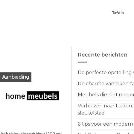
Tafels
Recente berichten
De perfecte opstelling
Aanbieding
De charme van eiken taf
Meubels die niet moge
Verhuizen naar Leiden:
sleutelstad
6 tips voor een modern 
Industrieel dressoir Nora | 200 cm