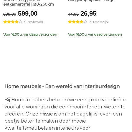
eetkamertafel | 180-260 cm
Original
Current
Original
Current
599,00
26,95
639,00
44,95
price
price
price
price
9 review(s)
31 review(s)
was:
is:
was:
is:
€639,00.
€599,00.
€44,95.
€26,95.
Voor 16.00u, vandaag verzonden
Voor 16.00u, vandaag verzonden
Home meubels - Een wereld van interieurdesign
Bij Home meubels hebben we een grote voorliefde
voor alle woningen die een mooi interieur weten te
creëren. Onze missie is om het dagelijks leven een
beetje beter te maken door mooie
kwaliteitsmeubels en interieurs voor