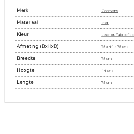
Merk
Goossens
Materiaal
leer
Kleur
Leer buffalo sofia 
Afmeting (BxHxD)
75 x 44 x 75 cm
Breedte
75 cm
Hoogte
44 cm
Lengte
75 cm