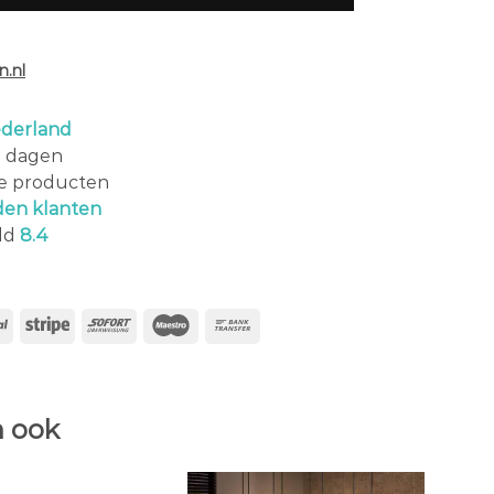
.nl
derland
0 dagen
le producten
den klanten
ld
8.4
 ook