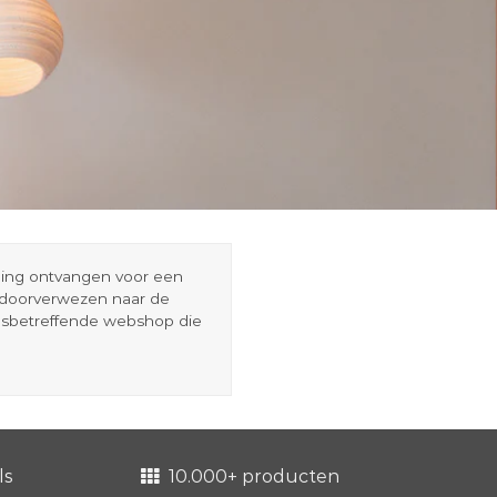
eding ontvangen voor een
r doorverwezen naar de
esbetreffende webshop die
ls
10.000+ producten