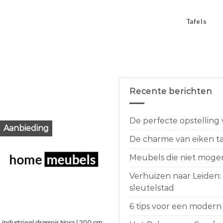
Tafels
Recente berichten
De perfecte opstelling
Aanbieding
De charme van eiken taf
Meubels die niet moge
Verhuizen naar Leiden:
sleutelstad
6 tips voor een modern 
Industrieel dressoir Nora | 200 cm