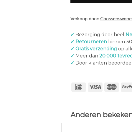
Verkoop door:
Goossenswonen
✓
Bezorging door heel
Ne
✓ Retourneren
binnen 3
✓ Gratis verzending
op al
✓
Meer dan
20.000 tevre
✓
Door klanten beoordee
Anderen bekeken