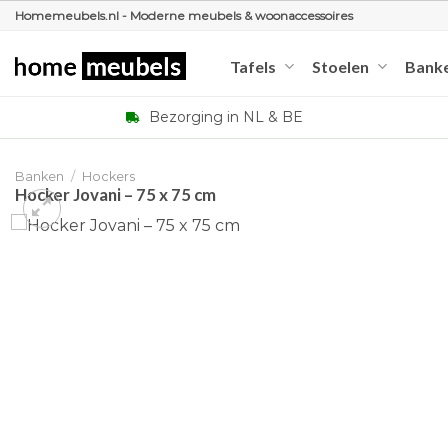
Ga
Homemeubels.nl - Moderne meubels & woonaccessoires
naar
inhoud
Tafels
Stoelen
Bank
Bezorging in NL & BE
Banken
/
Hockers
Hocker Jovani – 75 x 75 cm