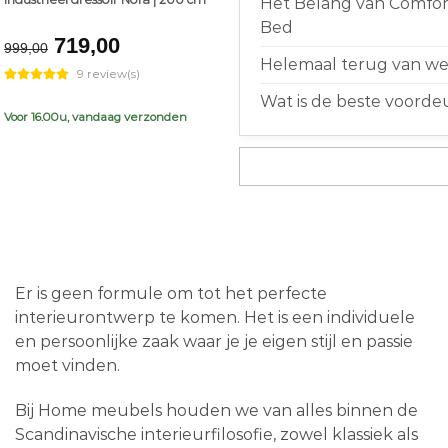
Het Belang van Comfort
Bed
Original
Current
719,00
999,00
price
price
Helemaal terug van weg
9 review(s)
was:
is:
Wat is de beste voorde
€999,00.
€719,00.
Voor 16.00u, vandaag verzonden
Er is geen formule om tot het perfecte
interieurontwerp te komen. Het is een individuele
en persoonlijke zaak waar je je eigen stijl en passie
moet vinden.
Bij Home meubels houden we van alles binnen de
Scandinavische interieurfilosofie, zowel klassiek als