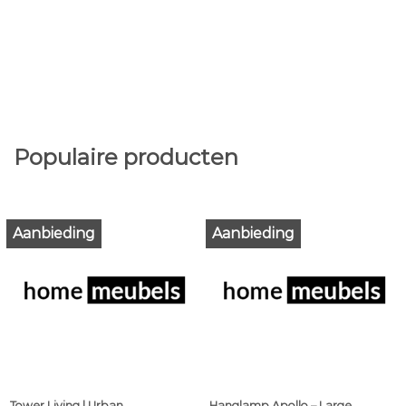
Populaire producten
Aanbieding
Aanbieding
Tower Living | Urban
Hanglamp Apollo – Large