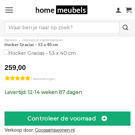
Ga
naar
inhoud
Search
for:
Banken
/
Hockers & voetenbanken
Hocker Gracias – 53 x 40 cm
259,00
1 beoordelingen
Levertijd: 12-14 weken 87 dagen
Controleer de voorraad
Verkoop door:
Goossenswonen.nl