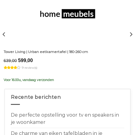
Tower Living | Urban eetkamertafel | 180-260 cm
Original
Current
599,00
639,00
price
price
9 review(s)
was:
is:
€639,00.
€599,00.
Voor 16.00u, vandaag verzonden
Recente berichten
De perfecte opstelling voor tv en speakers in
je woonkamer
De charme van eiken tafelbladen in je