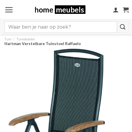
Ga
naar
inhoud
Search
for:
Tuin
/
Tuinstoelen
Hartman Verstelbare Tuinstoel Raffaelo