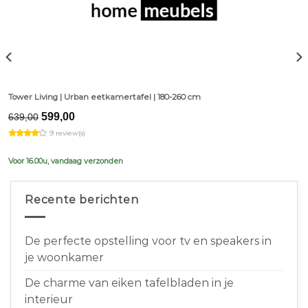
Tower Living | Urban eetkamertafel | 180-260 cm
Original
Current
599,00
639,00
price
price
9 review(s)
was:
is:
€639,00.
€599,00.
Voor 16.00u, vandaag verzonden
Recente berichten
De perfecte opstelling voor tv en speakers in
je woonkamer
De charme van eiken tafelbladen in je
interieur