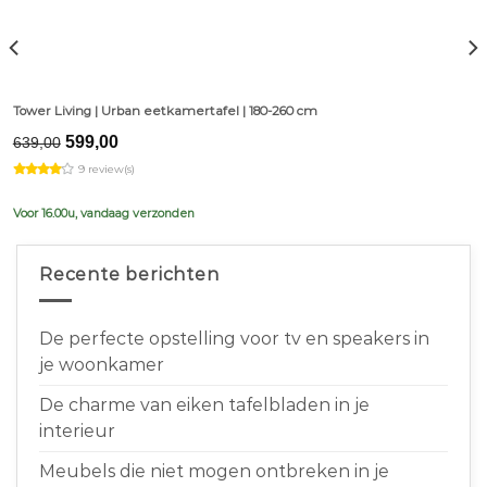
Tower Living | Urban eetkamertafel | 180-260 cm
Original
Current
599,00
639,00
price
price
9 review(s)
was:
is:
€639,00.
€599,00.
Voor 16.00u, vandaag verzonden
Recente berichten
De perfecte opstelling voor tv en speakers in
je woonkamer
De charme van eiken tafelbladen in je
interieur
Meubels die niet mogen ontbreken in je