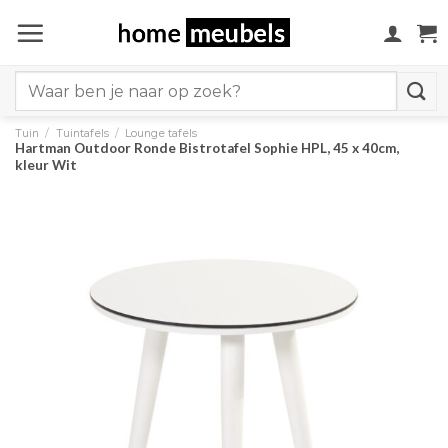
Ga
naar
inhoud
Search
for:
Tuin
/
Tuintafels
/
Lounge tafels
Hartman Outdoor Ronde Bistrotafel Sophie HPL, 45 x 40cm,
kleur Wit