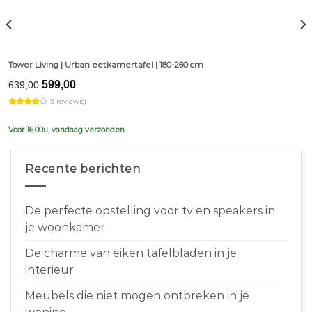
Tower Living | Urban eetkamertafel | 180-260 cm
Original
Current
599,00
639,00
price
price
9 review(s)
was:
is:
€639,00.
€599,00.
Voor 16.00u, vandaag verzonden
Recente berichten
De perfecte opstelling voor tv en speakers in
je woonkamer
De charme van eiken tafelbladen in je
interieur
Meubels die niet mogen ontbreken in je