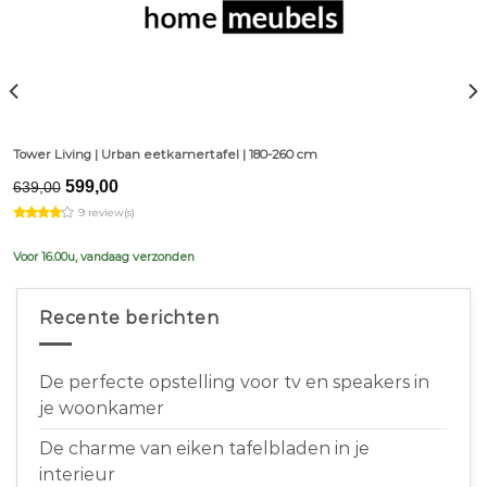
Tower Living | Urban eetkamertafel | 180-260 cm
Original
Current
599,00
639,00
price
price
9 review(s)
was:
is:
€639,00.
€599,00.
Voor 16.00u, vandaag verzonden
Recente berichten
De perfecte opstelling voor tv en speakers in
je woonkamer
De charme van eiken tafelbladen in je
interieur