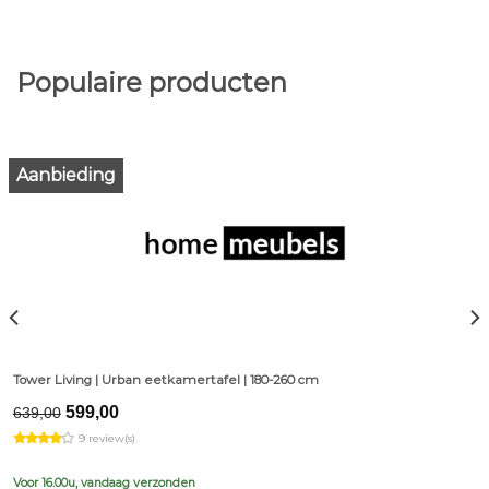
Populaire producten
Aanbieding
Tower Living | Urban eetkamertafel | 180-260 cm
Original
Current
599,00
639,00
price
price
9 review(s)
was:
is:
€639,00.
€599,00.
Voor 16.00u, vandaag verzonden