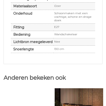
Materiaalsoort
IJzer
Onderhoud
Schoonmaken met een
vochtige, schone en droge
doek
Fitting
E27
Bediening
Wandschakelaar
Lichtbron meegeleverd
Nee
Snoerlengte
130 cm
Anderen bekeken ook