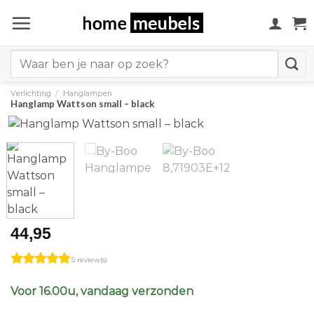
Ga
naar
inhoud
Search
for:
Verlichting
/
Hanglampen
Hanglamp Wattson small – black
44,95
5 review(s)
Voor 16.00u, vandaag verzonden