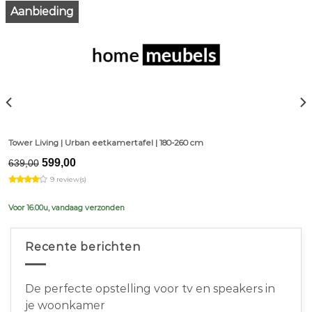
Aanbieding
Tower Living | Urban eetkamertafel | 180-260 cm
Original
Current
599,00
639,00
price
price
9 review(s)
was:
is:
€639,00.
€599,00.
Voor 16.00u, vandaag verzonden
Recente berichten
De perfecte opstelling voor tv en speakers in
je woonkamer