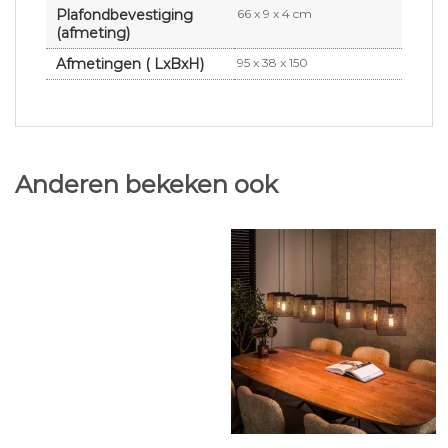
Plafondbevestiging
66 x 9 x 4 cm
(afmeting)
Afmetingen ( LxBxH)
95 x 38 x 150
Anderen bekeken ook