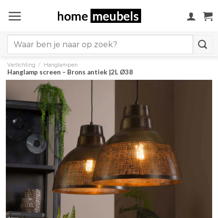
Ga
naar
inhoud
Search
for:
Verlichting
/
Hanglampen
Hanglamp screen – Brons antiek |2L Ø38