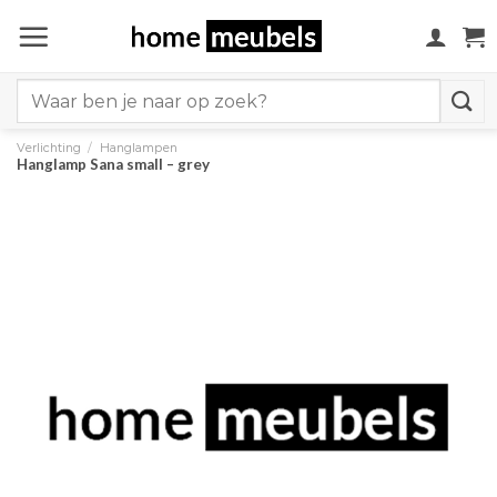
Ga
naar
inhoud
Search
for:
Verlichting
/
Hanglampen
Hanglamp Sana small – grey