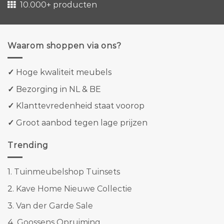
10.000+ producten
Waarom shoppen via ons?
✓
Hoge kwaliteit meubels
✓
Bezorging in NL & BE
✓
Klanttevredenheid staat voorop
✓
Groot aanbod tegen lage prijzen
Trending
1.
Tuinmeubelshop Tuinsets
2.
Kave Home Nieuwe Collectie
3.
Van der Garde Sale
4.
Goossens Opruiming