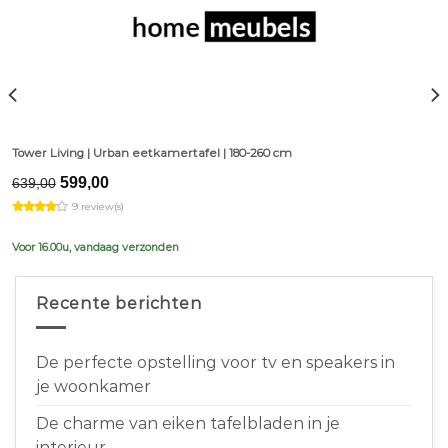
Tower Living | Urban eetkamertafel | 180-260 cm
Original
Current
599,00
639,00
price
price
9 review(s)
was:
is:
€639,00.
€599,00.
Voor 16.00u, vandaag verzonden
Recente berichten
De perfecte opstelling voor tv en speakers in
je woonkamer
De charme van eiken tafelbladen in je
interieur