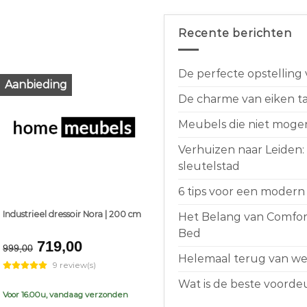
Recente berichten
De perfecte opstelling
Aanbieding
De charme van eiken taf
Meubels die niet moge
Verhuizen naar Leiden:
sleutelstad
6 tips voor een modern 
Industrieel dressoir Nora | 200 cm
Het Belang van Comfort
Bed
Original
Current
719,00
999,00
price
price
Helemaal terug van weg
9 review(s)
was:
is:
Wat is de beste voorde
€999,00.
€719,00.
Voor 16.00u, vandaag verzonden