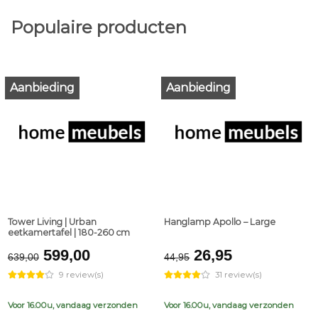
Populaire producten
Aanbieding
Aanbieding
Tower Living | Urban
Hanglamp Apollo – Large
eetkamertafel | 180-260 cm
Original
Current
Original
Current
599,00
26,95
639,00
44,95
price
price
price
price
9 review(s)
31 review(s)
was:
is:
was:
is:
€639,00.
€599,00.
€44,95.
€26,95.
Voor 16.00u, vandaag verzonden
Voor 16.00u, vandaag verzonden