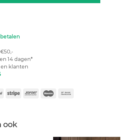
 betalen
€50,-
en 14 dagen*
en klanten
6
 ook