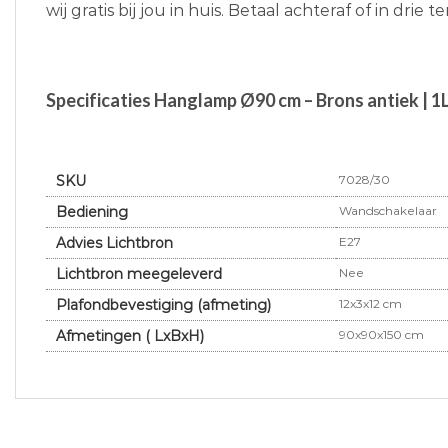
wij gratis bij jou in huis. Betaal achteraf of in drie 
Specificaties Hanglamp Ø90 cm – Brons antiek | 1
SKU
7028/30
Bediening
Wandschakelaar
Advies Lichtbron
E27
Lichtbron meegeleverd
Nee
Plafondbevestiging (afmeting)
12x3x12 cm
Afmetingen ( LxBxH)
90x90x150 cm