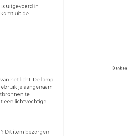
s uitgevoerd in
l komt uit de
Banken
van het licht. De lamp
 gebruik je aangenaam
htbronnen te
t een lichtvochtige
l? Dit item bezorgen