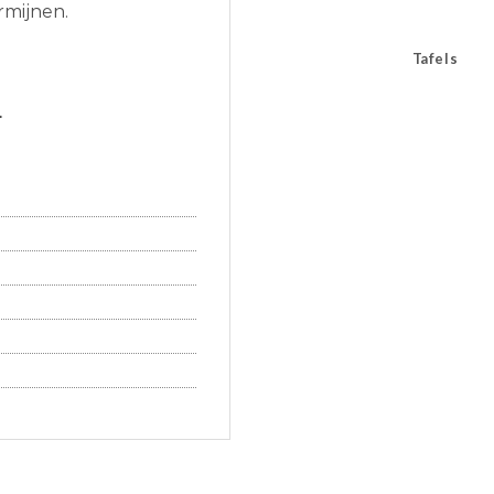
termijnen.
Tafels
L