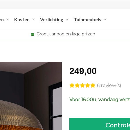
en
Kasten
Verlichting
Tuinmeubels
Groot aanbod en lage prijzen
249,00
6 review(s)
Voor 16.00u, vandaag ver
Control