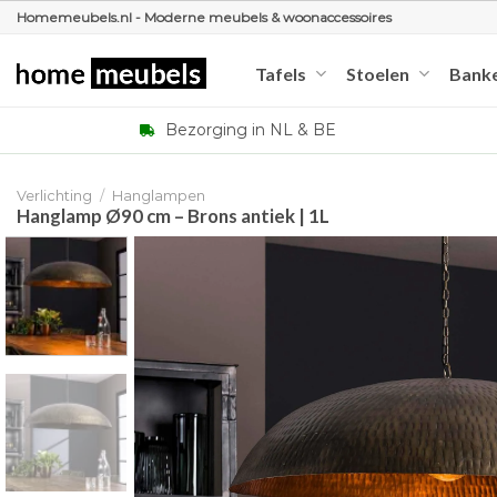
Ga
Homemeubels.nl - Moderne meubels & woonaccessoires
naar
inhoud
Tafels
Stoelen
Bank
Bezorging in NL & BE
Verlichting
/
Hanglampen
Hanglamp Ø90 cm – Brons antiek | 1L