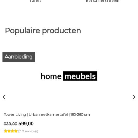
Tafels
Eetkamerstoelen
Populaire producten
Aanbieding
Tower Living | Urban eetkamertafel | 180-260 cm
Original
Current
599,00
639,00
price
price
9 review(s)
was:
is: