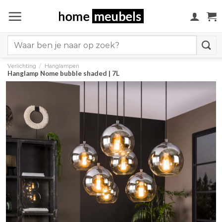
Ga
naar
inhoud
Search
for:
Verlichting
/
Hanglampen
Hanglamp Nome bubble shaded | 7L