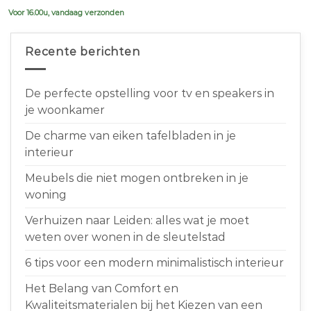
€639,00.
€599,00.
Voor 16.00u, vandaag verzonden
Recente berichten
De perfecte opstelling voor tv en speakers in
je woonkamer
De charme van eiken tafelbladen in je
interieur
Meubels die niet mogen ontbreken in je
woning
Verhuizen naar Leiden: alles wat je moet
weten over wonen in de sleutelstad
6 tips voor een modern minimalistisch interieur
Het Belang van Comfort en
Kwaliteitsmaterialen bij het Kiezen van een