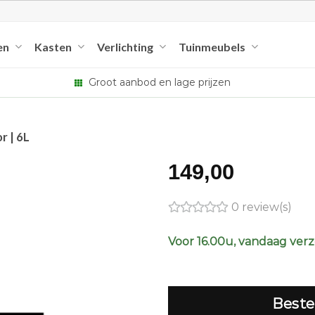
en
Kasten
Verlichting
Tuinmeubels
Groot aanbod en lage prijzen
r | 6L
149,00
0 review(s)
Voor 16.00u, vandaag ver
Beste