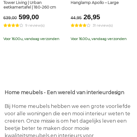
Tower Living | Urban
Hanglamp Apollo – Large
eetkamertafel | 180-260 cm
Original
Current
Original
Current
599,00
26,95
639,00
44,95
price
price
price
price
9 review(s)
31 review(s)
was:
is:
was:
is:
€639,00.
€599,00.
€44,95.
€26,95.
Voor 16.00u, vandaag verzonden
Voor 16.00u, vandaag verzonden
Home meubels - Een wereld van interieurdesign
Bij Home meubels hebben we een grote voorliefde
voor alle woningen die een mooi interieur weten te
creëren. Onze missie is om het dagelijks leven een
beetje beter te maken door mooie
kwaliteitsmeubels en interieurs voor