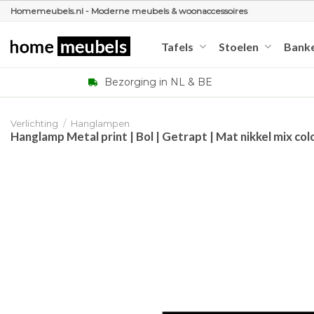
Ga
Homemeubels.nl - Moderne meubels & woonaccessoires
naar
inhoud
Tafels
Stoelen
Bank
Bezorging in NL & BE
Verlichting
/
Hanglampen
Hanglamp Metal print | Bol | Getrapt | Mat nikkel mix colo