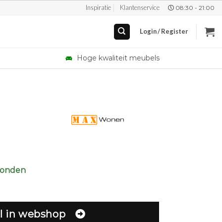
Inspiratie
Klantenservice
08:30 - 21:00
Login / Register
Hoge kwaliteit meubels
zonden
l in webshop