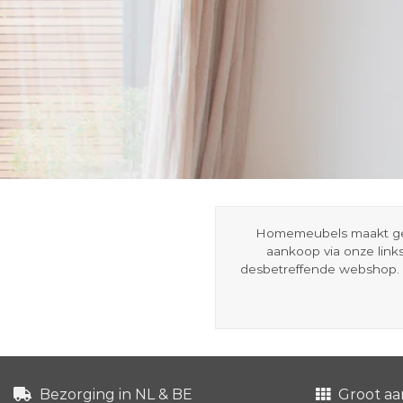
Homemeubels maakt gebru
aankoop via onze link
desbetreffende webshop. 
Bezorging in NL & BE
Groot aa