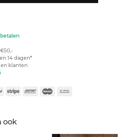
 betalen
€50,-
en 14 dagen*
en klanten
6
 ook