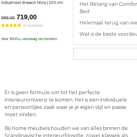
Industrieel dressoir Nora | 200 cm
Het Belang van Comfort
Bed
Original
Current
719,00
999,00
price
price
Helemaal terug van weg
9 review(s)
was:
is:
Wat is de beste voorde
€999,00.
€719,00.
Voor 16.00u, vandaag verzonden
Er is geen formule om tot het perfecte
interieurontwerp te komen. Het is een individuele
en persoonlijke zaak waar je je eigen stijl en passie
moet vinden.
Bij Home meubels houden we van alles binnen de
Scandinavische interieurfilosofie, zowel klassiek als