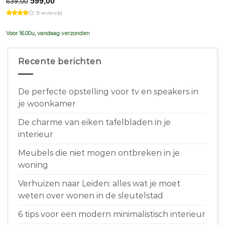
Original
Current
599,00
639,00
price
price
9 review(s)
was:
is:
€639,00.
€599,00.
Voor 16.00u, vandaag verzonden
Recente berichten
De perfecte opstelling voor tv en speakers in
je woonkamer
De charme van eiken tafelbladen in je
interieur
Meubels die niet mogen ontbreken in je
woning
Verhuizen naar Leiden: alles wat je moet
weten over wonen in de sleutelstad
6 tips voor een modern minimalistisch interieur