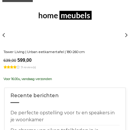
Tower Living | Urban eetkamertafel | 180-260 cm
Original
Current
599,00
639,00
price
price
9 review(s)
was:
is:
€639,00.
€599,00.
Voor 16.00u, vandaag verzonden
Recente berichten
De perfecte opstelling voor tv en speakers in
je woonkamer