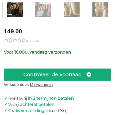
149,00
0 review(s)
Voor 16.00u, vandaag verzonden
Controleer de voorraad
Verkoop door:
Maxwonen.nl
✓
Rentevrij
in 3 termijnen betalen
✓
Veilig
achteraf betalen
✓ Gratis verzending
vanaf €50,-