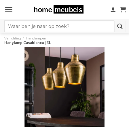
Ga
naar
inhoud
Search
for:
Verlichting
/
Hanglampen
Hanglamp Casablanca | 3L