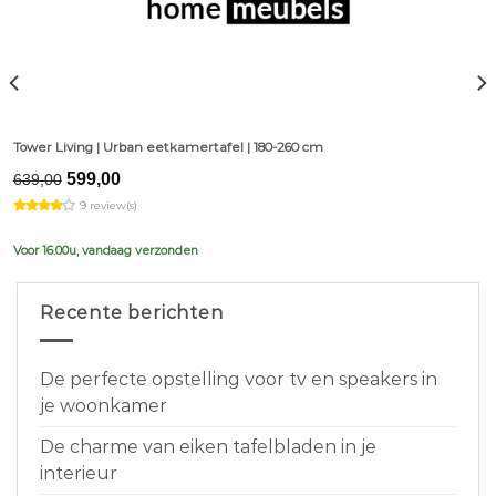
Tower Living | Urban eetkamertafel | 180-260 cm
Original
Current
599,00
639,00
price
price
9 review(s)
was:
is:
€639,00.
€599,00.
Voor 16.00u, vandaag verzonden
Recente berichten
De perfecte opstelling voor tv en speakers in
je woonkamer
De charme van eiken tafelbladen in je
interieur