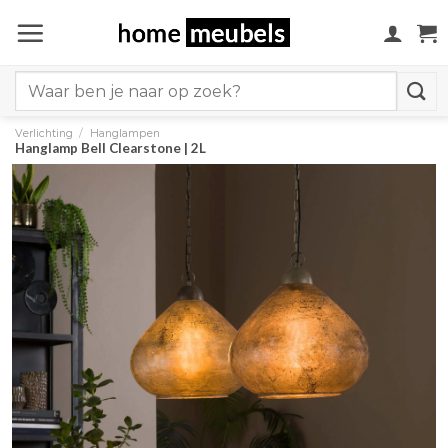
Ga
naar
inhoud
Search
for:
Verlichting
/
Hanglampen
Hanglamp Bell Clearstone | 2L