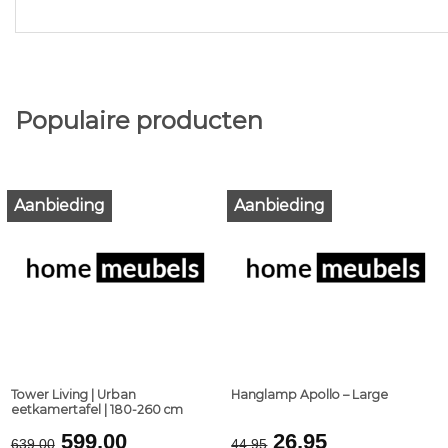
Populaire producten
Aanbieding
Aanbieding
Tower Living | Urban
Hanglamp Apollo – Large
eetkamertafel | 180-260 cm
Original
Current
Original
Current
599,00
26,95
639,00
44,95