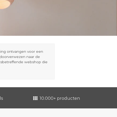
eding ontvangen voor een
r doorverwezen naar de
esbetreffende webshop die
ls
10.000+ producten