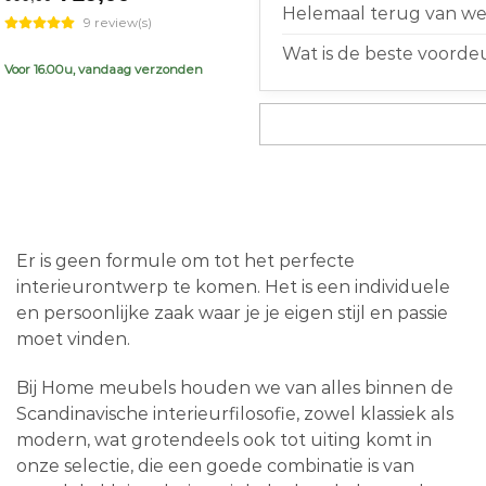
price
price
Helemaal terug van weg
9 review(s)
was:
is:
Wat is de beste voorde
€999,00.
€719,00.
Voor 16.00u, vandaag verzonden
Er is geen formule om tot het perfecte
interieurontwerp te komen. Het is een individuele
en persoonlijke zaak waar je je eigen stijl en passie
moet vinden.
Bij Home meubels houden we van alles binnen de
Scandinavische interieurfilosofie, zowel klassiek als
modern, wat grotendeels ook tot uiting komt in
onze selectie, die een goede combinatie is van