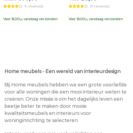
price
price
price
price
9 review(s)
31 review(s)
was:
is:
was:
is:
€639,00.
€599,00.
€44,95.
€26,95.
Voor 16.00u, vandaag verzonden
Voor 16.00u, vandaag verzonden
Home meubels - Een wereld van interieurdesign
Bij Home meubels hebben we een grote voorliefde
voor alle woningen die een mooi interieur weten te
creëren. Onze missie is om het dagelijks leven een
beetje beter te maken door mooie
kwaliteitsmeubels en interieurs voor
woninginrichting te selecteren.