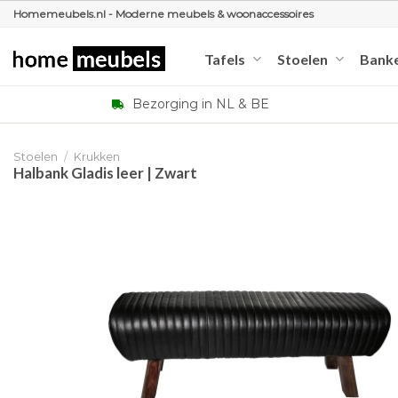
Ga
Homemeubels.nl - Moderne meubels & woonaccessoires
naar
inhoud
Tafels
Stoelen
Bank
Bezorging in NL & BE
Stoelen
/
Krukken
Halbank Gladis leer | Zwart