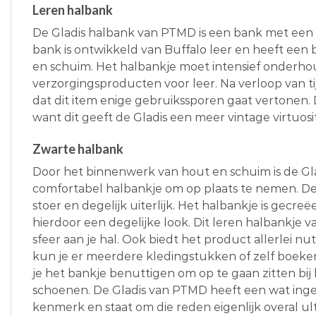
Leren halbank
De Gladis halbank van PTMD is een bank met een r
bank is ontwikkeld van Buffalo leer en heeft ee
en schuim. Het halbankje moet intensief onderh
verzorgingsproducten voor leer. Na verloop van tij
dat dit item enige gebruikssporen gaat vertonen. 
want dit geeft de Gladis een meer vintage virtuosit
Zwarte halbank
Door het binnenwerk van hout en schuim is de Gl
comfortabel halbankje om op plaats te nemen. De
stoer en degelijk uiterlijk. Het halbankje is gecreë
hierdoor een degelijke look. Dit leren halbankje 
sfeer aan je hal. Ook biedt het product allerlei nu
kun je er meerdere kledingstukken of zelf boek
je het bankje benuttigen om op te gaan zitten bij
schoenen. De Gladis van PTMD heeft een wat ing
kenmerk en staat om die reden eigenlijk overal ul