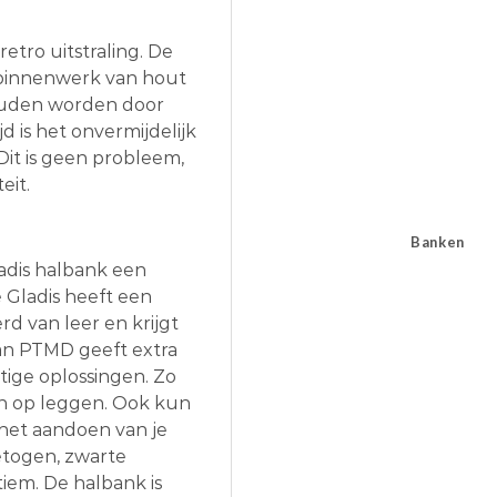
etro uitstraling. De
n binnenwerk van hout
ouden worden door
d is het onvermijdelijk
Dit is geen probleem,
eit.
Banken
adis halbank een
 Gladis heeft een
erd van leer en krijgt
van PTMD geeft extra
ttige oplossingen. Zo
en op leggen. Ook kun
 het aandoen van je
etogen, zwarte
tiem. De halbank is