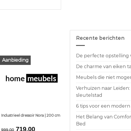
Recente berichten
De perfecte opstelling
Aanbieding
De charme van eiken taf
Meubels die niet moge
Verhuizen naar Leiden:
sleutelstad
6 tips voor een modern 
Industrieel dressoir Nora | 200 cm
Het Belang van Comfort
Bed
Original
Current
719,00
999,00