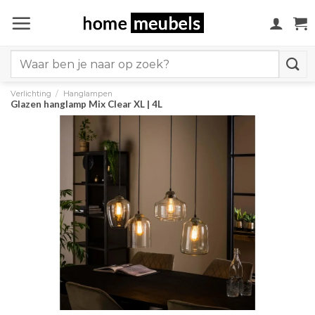
Ga
naar
inhoud
Search
for:
Verlichting
/
Hanglampen
Glazen hanglamp Mix Clear XL | 4L