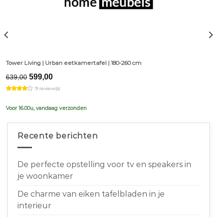
Tower Living | Urban eetkamertafel | 180-260 cm
Original
Current
599,00
639,00
price
price
9 review(s)
was:
is:
€639,00.
€599,00.
Voor 16.00u, vandaag verzonden
Recente berichten
De perfecte opstelling voor tv en speakers in
je woonkamer
De charme van eiken tafelbladen in je
interieur