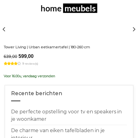
Tower Living | Urban eetkamertafel | 180-260 cm
Original
Current
599,00
639,00
price
price
9 review(s)
was:
is:
€639,00.
€599,00.
Voor 16.00u, vandaag verzonden
Recente berichten
De perfecte opstelling voor tv en speakers in
je woonkamer
De charme van eiken tafelbladen in je
interieur