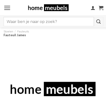
Ga
naar
inhoud
Search
for:
Stoelen
/
Fauteuils
Fauteuil James