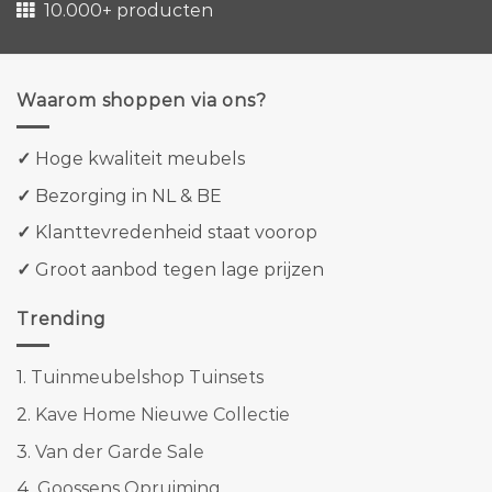
10.000+ producten
Waarom shoppen via ons?
✓
Hoge kwaliteit meubels
✓
Bezorging in NL & BE
✓
Klanttevredenheid staat voorop
✓
Groot aanbod tegen lage prijzen
Trending
1.
Tuinmeubelshop Tuinsets
2.
Kave Home Nieuwe Collectie
3.
Van der Garde Sale
4.
Goossens Opruiming