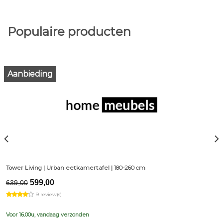
Populaire producten
Aanbieding
Tower Living | Urban eetkamertafel | 180-260 cm
Original
Current
599,00
639,00
price
price
9 review(s)
was:
is:
€639,00.
€599,00.
Voor 16.00u, vandaag verzonden