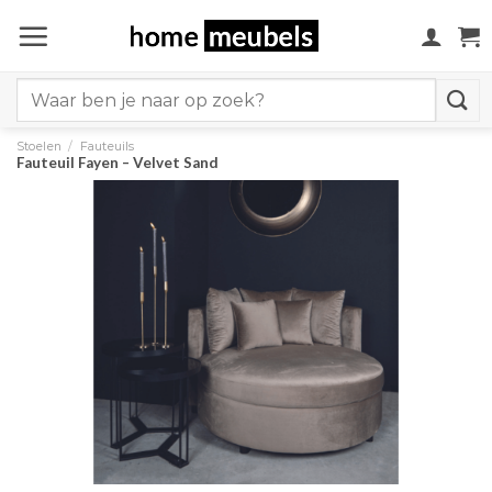
Ga
naar
inhoud
Search
for:
Stoelen
/
Fauteuils
Fauteuil Fayen – Velvet Sand