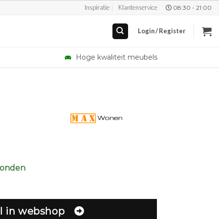
Inspiratie
Klantenservice
08:30 - 21:00
Login / Register
Hoge kwaliteit meubels
zonden
l in webshop