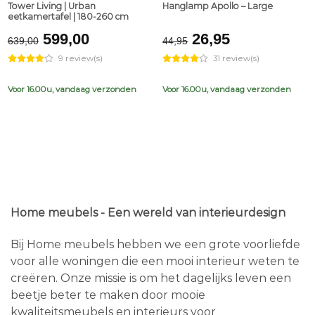
Tower Living | Urban
Hanglamp Apollo – Large
eetkamertafel | 180-260 cm
Original
Current
Original
Current
599,00
26,95
639,00
44,95
price
price
price
price
9 review(s)
31 review(s)
was:
is:
was:
is:
€639,00.
€599,00.
€44,95.
€26,95.
Voor 16.00u, vandaag verzonden
Voor 16.00u, vandaag verzonden
Home meubels - Een wereld van interieurdesign
Bij Home meubels hebben we een grote voorliefde
voor alle woningen die een mooi interieur weten te
creëren. Onze missie is om het dagelijks leven een
beetje beter te maken door mooie
kwaliteitsmeubels en interieurs voor