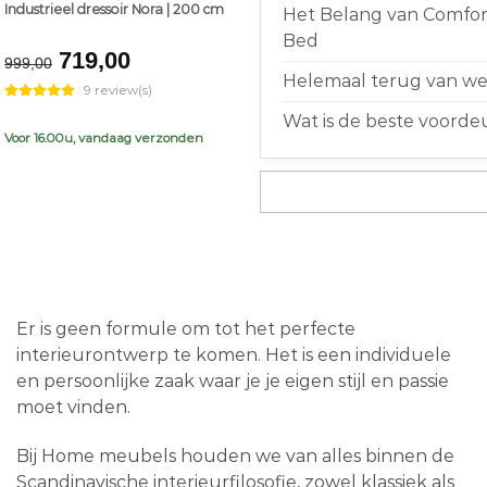
Industrieel dressoir Nora | 200 cm
Het Belang van Comfort
Bed
Original
Current
719,00
999,00
price
price
Helemaal terug van weg
9 review(s)
was:
is:
Wat is de beste voorde
€999,00.
€719,00.
Voor 16.00u, vandaag verzonden
Er is geen formule om tot het perfecte
interieurontwerp te komen. Het is een individuele
en persoonlijke zaak waar je je eigen stijl en passie
moet vinden.
Bij Home meubels houden we van alles binnen de
Scandinavische interieurfilosofie, zowel klassiek als