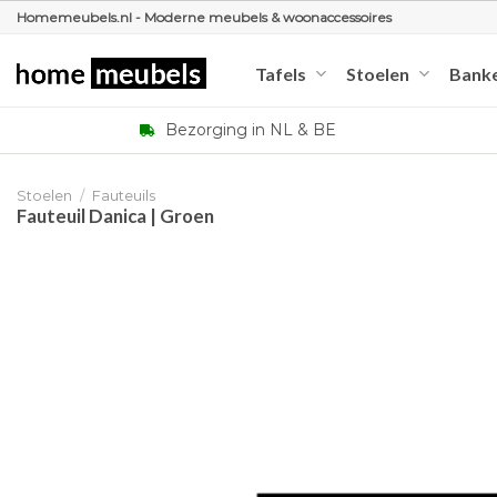
Ga
Homemeubels.nl - Moderne meubels & woonaccessoires
naar
inhoud
Tafels
Stoelen
Bank
Bezorging in NL & BE
Stoelen
/
Fauteuils
Fauteuil Danica | Groen