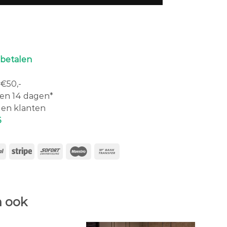
 betalen
€50,-
en 14 dagen*
en klanten
6
 ook