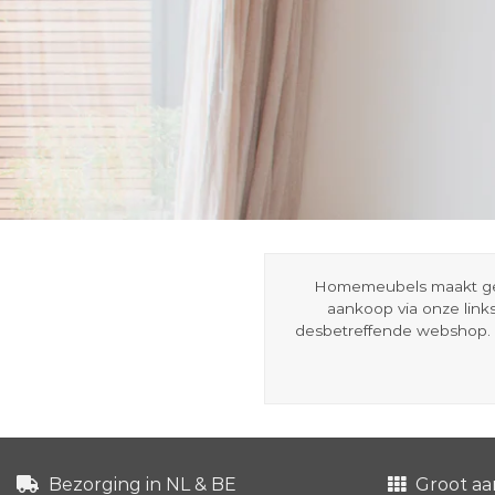
Homemeubels maakt gebru
aankoop via onze link
desbetreffende webshop. 
Bezorging in NL & BE
Groot aa