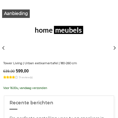
Aanbieding
Tower Living | Urban eetkamertafel | 180-260 cm
Original
Current
599,00
639,00
price
price
9 review(s)
was:
is:
€639,00.
€599,00.
Voor 16.00u, vandaag verzonden
Recente berichten