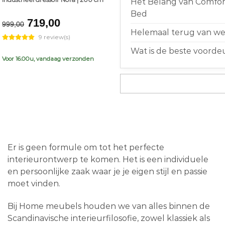
Het Belang van Comfort
Bed
Original
Current
719,00
999,00
price
price
Helemaal terug van weg
9 review(s)
was:
is:
Wat is de beste voorde
€999,00.
€719,00.
Voor 16.00u, vandaag verzonden
Er is geen formule om tot het perfecte
interieurontwerp te komen. Het is een individuele
en persoonlijke zaak waar je je eigen stijl en passie
moet vinden.
Bij Home meubels houden we van alles binnen de
Scandinavische interieurfilosofie, zowel klassiek als