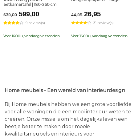
eetkamertafel | 180-260 cm
Original
Current
Original
Current
599,00
26,95
639,00
44,95
price
price
price
price
9 review(s)
31 review(s)
was:
is:
was:
is:
€639,00.
€599,00.
€44,95.
€26,95.
Voor 16.00u, vandaag verzonden
Voor 16.00u, vandaag verzonden
Home meubels - Een wereld van interieurdesign
Bij Home meubels hebben we een grote voorliefde
voor alle woningen die een mooi interieur weten te
creëren. Onze missie is om het dagelijks leven een
beetje beter te maken door mooie
kwaliteitsmeubels en interieurs voor