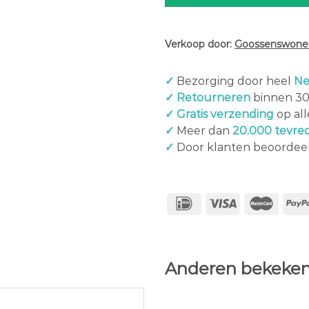
Verkoop door:
Goossenswonen
✓
Bezorging door heel
Ne
✓ Retourneren
binnen 3
✓ Gratis verzending
op al
✓
Meer dan
20.000 tevre
✓
Door klanten beoordee
Anderen bekeken