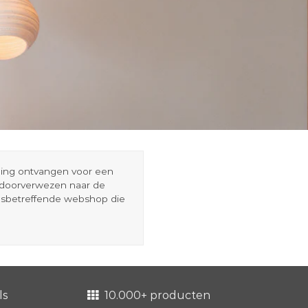
eding ontvangen voor een
r doorverwezen naar de
esbetreffende webshop die
ls
10.000+ producten