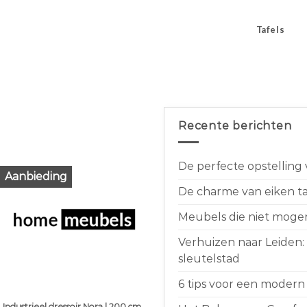
Tafels
Recente berichten
De perfecte opstelling
Aanbieding
De charme van eiken taf
Meubels die niet moge
Verhuizen naar Leiden:
sleutelstad
6 tips voor een modern 
Industrieel dressoir Nora | 200 cm