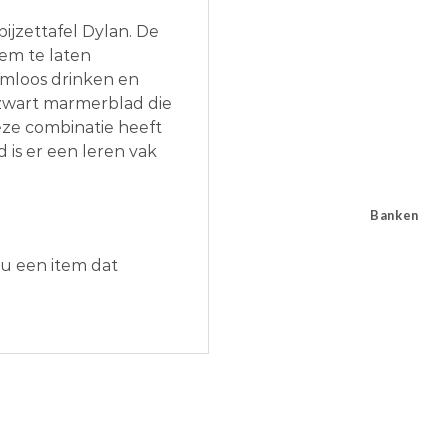
ijzettafel Dylan. De
em te laten
emloos drinken en
 zwart marmerblad die
ze combinatie heeft
 is er een leren vak
Banken
nu een item dat