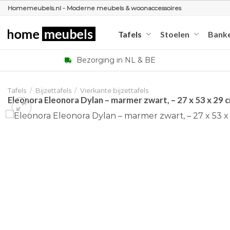
Ga
Homemeubels.nl - Moderne meubels & woonaccessoires
naar
inhoud
Tafels
Stoelen
Bank
Bezorging in NL & BE
Tafels
/
Bijzettafels
/
Vierkante bijzettafels
Eleonora Eleonora Dylan – marmer zwart, – 27 x 53 x 29 