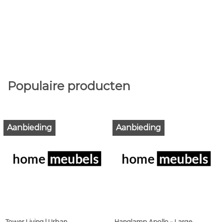
Populaire producten
Aanbieding
Aanbieding
Tower Living | Urban
Hanglamp Apollo – Large